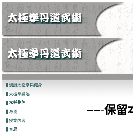
----
-
保留